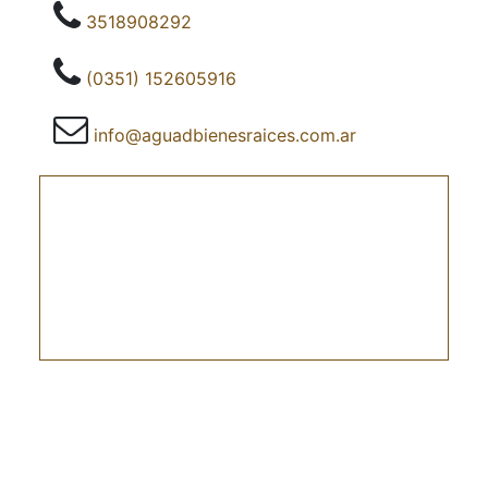
3518908292
(0351) 152605916
info@aguadbienesraices.com.ar