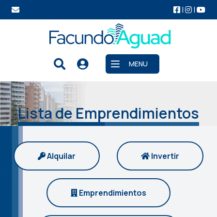
|
|
MENU
Abrir menu
Lista de Emprendimientos
Alquilar
Invertir
Emprendimientos